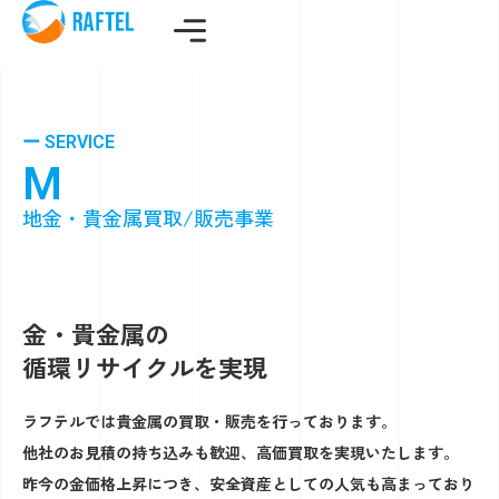
ー SERVICE
M
E
T
A
L
B
U
S
I
N
E
S
S
地金・貴金属買取/販売事業
金・貴金属の
循環リサイクルを実現
ラフテルでは貴金属の買取・販売を行っております。
他社のお見積の持ち込みも歓迎、高価買取を実現いたします。
昨今の金価格上昇につき、安全資産としての人気も高まっており