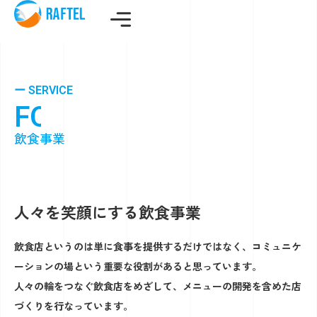
ー SERVICE
F
O
O
D
A
N
D
B
E
V
E
R
A
G
E
飲食事業
人々を笑顔にする飲食事業
飲食店というのは単に食事を提供するだけではなく、コミュニケ
ーションの場という重要な役割があると思っています。
人々の輪をつなぐ飲食店をめざして、メニューの開発を含めた店
づくりを行なっています。